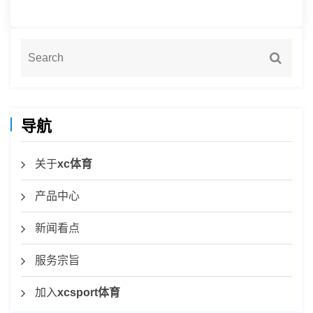
导航
关于
xc体育
产品中心
新闻看点
服务宗旨
加入
xcsport体育