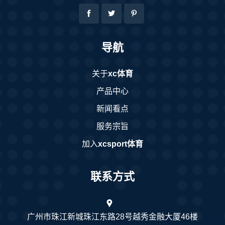
导航
关于
xc体育
产品中心
新闻看点
服务宗旨
加入
xcsport体育
联系方式
广州市珠江新城珠江东路28号越秀金融大厦46楼