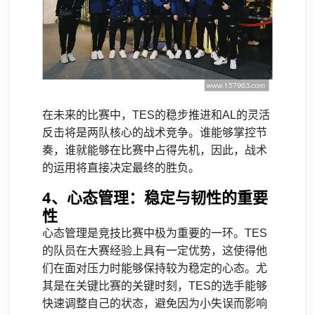
在未来的比赛中，TES的稳步推进和AL的灵活
反击将是两队核心的战术竞争。谁能够掌控节
奏，谁就能够在比赛中占得先机，因此，战术
的运用将直接决定最终的胜负。
4、心态管理：稳定与韧性的重要
性
心态管理是竞技比赛中极为重要的一环。TES
的队员在大赛经验上具有一定优势，这使得他
们在面对压力时能够保持较为稳定的心态。尤
其是在关键比赛的关键时刻，TES的选手能够
快速调整自己的状态，避免因为小失误而影响