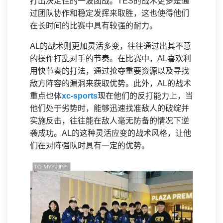
打出决定性的一波团战。TES的战术更多是通
过团队协作和稳定发挥来取胜，这也使得他们
在长时间的比赛中具有较强的耐力。
AL的战术则更加灵活多变，往往通过出其不意
的操作打乱对手的节奏。在比赛中，AL喜欢利
用快节奏的打法，通过抢夺重要资源以及寻找
敌方阵容的漏洞来获取优势。此外，AL的战术
重点也体
xc-sports
现在他们的反打能力上，当
他们处于劣势时，能够迅速找准敌人的破绽并
实施反击，往往能在敌人毫无防备的情况下逆
袭成功。AL的这种灵活应变的战术风格，让他
们在对阵强队时具有一定的优势。